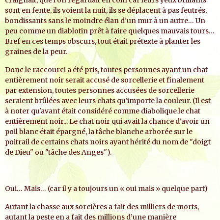
craignait, que l’on regardait en coin car leurs yeux brillants
sont en fente, ils voient la nuit, ils se déplacent à pas feutrés,
bondissants sans le moindre élan d’un mur à un autre… Un
peu comme un diablotin prêt à faire quelques mauvais tours…
Bref en ces temps obscurs, tout était prétexte à planter les
graines de la peur.
Donc le raccourci a été pris, toutes personnes ayant un chat
entièrement noir serait accusé de sorcellerie et finalement
par extension, toutes personnes accusées de sorcellerie
seraient brûlées avec leurs chats qu’importe la couleur. (Il est
à noter qu'avant était considéré comme diabolique le chat
entièrement noir... Le chat noir qui avait la chance d'avoir un
poil blanc était épargné, la tâche blanche arborée sur le
poitrail de certains chats noirs ayant hérité du nom de "doigt
de Dieu" ou "tâche des Anges").
Oui… Mais… (car il y a toujours un « oui mais » quelque part)
Autant la chasse aux sorcières a fait des milliers de morts,
autant la peste en a fait des millions d’une manière