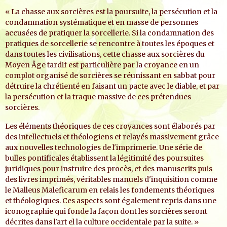
« La chasse aux sorcières est la poursuite, la persécution et la
condamnation systématique et en masse de personnes
accusées de pratiquer la sorcellerie. Si la condamnation des
pratiques de sorcellerie se rencontre à toutes les époques et
dans toutes les civilisations, cette chasse aux sorcières du
Moyen Âge tardif est particulière par la croyance en un
complot organisé de sorcières se réunissant en sabbat pour
détruire la chrétienté en faisant un pacte avec le diable, et par
la persécution et la traque massive de ces prétendues
sorcières.
Les éléments théoriques de ces croyances sont élaborés par
des intellectuels et théologiens et relayés massivement grâce
aux nouvelles technologies de l'imprimerie. Une série de
bulles pontificales établissent la légitimité des poursuites
juridiques pour instruire des procès, et des manuscrits puis
des livres imprimés, véritables manuels d'inquisition comme
le Malleus Maleficarum en relais les fondements théoriques
et théologiques. Ces aspects sont également repris dans une
iconographie qui fonde la façon dont les sorcières seront
décrites dans l'art el la culture occidentale par la suite. »